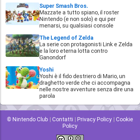
Super Smash Bros.
Mazzate a tutto spiano, il roster
Nintendo (e non solo) e qui per
menarsi, su qualsiasi console
The Legend of Zelda
La serie con protagonisti Link e Zelda
e la loro eterna lotta contro
Ganondorf
Yoshi
Yoshi è il fido destriero di Mario, un
draghetto verde che ci accompagna
nelle nostre avventure senza dire una
parola
© Nintendo Club
|
Contatti
|
Privacy Policy
|
Cookie
Policy