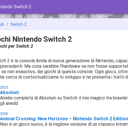
intendo Switch 2
ub
Switch 2
ochi Nintendo Switch 2
iochi per Switch 2
ch 2 è la console ibrida di nuova generazione di Nintendo, capa
 precedenti. Ma cosa sarebbe l'hardware se non fosse supportato
 se non esaustivo, dei giochi di questa console. Ogni gioco, oltr
he cerca di contestualizzarne lo sviluppo e ne presenta i tratti dis
2025
Absolum
Analisi completa di Absolum su Switch: il mix magico tra brawler c
gli anedd
2026
Animal Crossing: New Horizons – Nintendo Switch 2 Edition
Non è un gioco nuovo, è la migliore versione di un classico intra