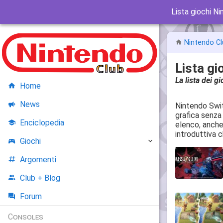
Lista giochi N
Nintendo Cl
Lista gi
La lista dei g
Home
News
Nintendo Swit
grafica senza
Enciclopedia
elenco, anche
introduttiva c
Giochi
Argomenti
Club + Blog
Forum
Consoles