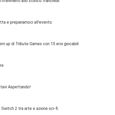
riferimenti allo storico franchise.
tta e prepariamoci all'evento.
em up di Tribute Games con 15 eroi giocabili
re
Stavi Aspettando!
Switch 2 tra arte e azione sci-fi.