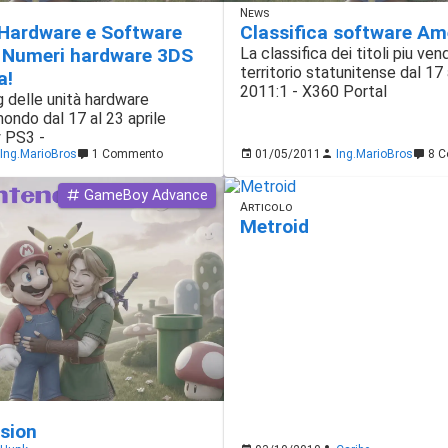
News
 Hardware e Software
Classifica software Am
- Numeri hardware 3DS
La classifica dei titoli piu ven
territorio statunitense dal 17 
a!
2011:1 - X360 Portal
g delle unità hardware
ondo dal 17 al 23 aprile
y PS3 -
Ing.MarioBros
1 Commento
01/05/2011
Ing.MarioBros
8 C
GameBoy Advance
Articolo
Metroid
sion