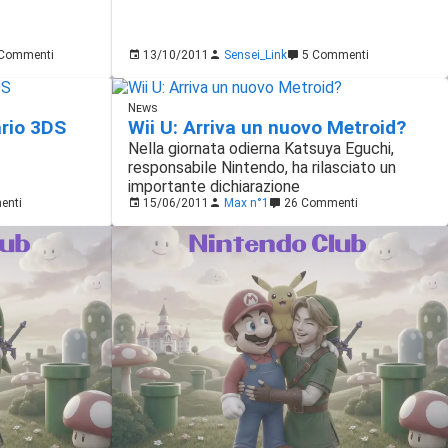
Commenti
13/10/2011
Sensei_Link
5 Commenti
News
rio 3DS
Wii U: Arriva un nuovo Metroid?
Nella giornata odierna Katsuya Eguchi,
responsabile Nintendo, ha rilasciato un
importante dichiarazione
enti
15/06/2011
Max n°1
26 Commenti