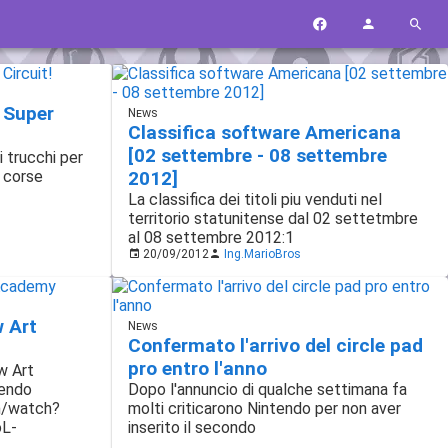
t Super
News
Classifica software Americana
[02 settembre - 08 settembre
 trucchi per
i corse
2012]
La classifica dei titoli piu venduti nel
territorio statunitense dal 02 settetmbre
al 08 settembre 2012:1
20/09/2012
Ing.MarioBros
w Art
News
Confermato l'arrivo del circle pad
pro entro l'anno
ew Art
tendo
Dopo l'annuncio di qualche settimana fa
m/watch?
molti criticarono Nintendo per non aver
L-
inserito il secondo