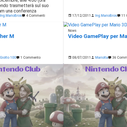
icembre, alle 4.00 (ora
ntendo trasmetterà sul suo
am una conferenza
Ing.MarioBros
4 Commenti
17/12/2011
Ing.MarioBros
11 
News
ther M
Video GamePlay per Ma
Giotto 100
1 Commento
08/07/2011
MarioIta
36 Comm