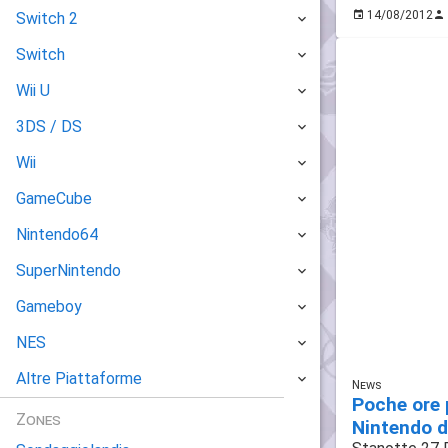
14/08/2012
Switch 2
Switch
Wii U
3DS / DS
Wii
GameCube
Nintendo64
SuperNintendo
Gameboy
NES
Altre Piattaforme
News
Poche ore 
Zones
Nintendo d