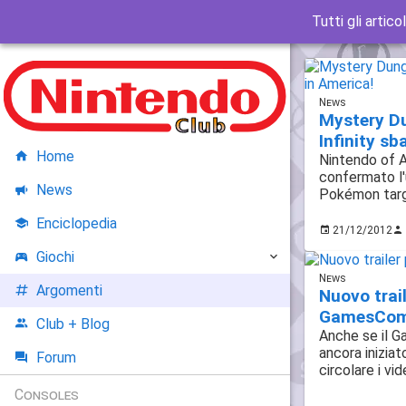
Tutti gli artico
News
Mystery D
Infinity sb
Home
Nintendo of 
confermato l'
News
Pokémon targ
Enciclopedia
21/12/2012
Giochi
News
Argomenti
Nuovo trai
GamesCo
Club + Blog
Anche se il 
ancora iniziato
Forum
circolare i vi
Consoles