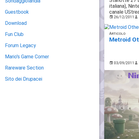
Stanotte 27 D
Sondaggiolandia
italiana), Ni
canale UStre
Guestbook
26/12/2011
Download
Articolo
Fun Club
Metroid O
Forum Legacy
Mario's Game Corner
03/09/2011
Rareware Section
Sito dei Drupacei