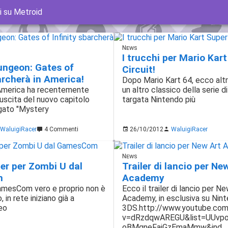
li su Metroid
News
I trucchi per Mario Kar
ungeon: Gates of
Circuit!
archerà in America!
Dopo Mario Kart 64, ecco altri
America ha recentemente
un altro classico della serie d
uscita del nuovo capitolo
targata Nintendo più
ato "Mystery
WaluigiRacer
4 Commenti
26/10/2012
WaluigiRacer
News
ler per Zombi U dal
Trailer di lancio per Ne
m
Academy
GamesCom vero e proprio non è
Ecco il trailer di lancio per N
, in rete iniziano già a
Academy, in esclusiva su Nin
deo
3DS.http://www.youtube.co
v=dRzdqwAREGU&list=UUvpo
oBMqneFajGzEmaMmw&ind