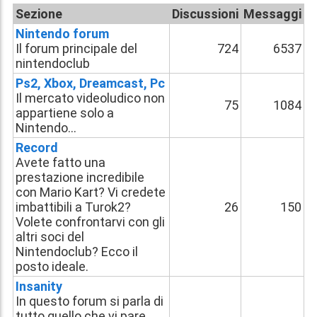
Sezione
Discussioni
Messaggi
Nintendo forum
Il forum principale del
724
6537
nintendoclub
Ps2, Xbox, Dreamcast, Pc
Il mercato videoludico non
75
1084
appartiene solo a
Nintendo...
Record
Avete fatto una
prestazione incredibile
con Mario Kart? Vi credete
imbattibili a Turok2?
26
150
Volete confrontarvi con gli
altri soci del
Nintendoclub? Ecco il
posto ideale.
Insanity
In questo forum si parla di
tutto quello che vi pare