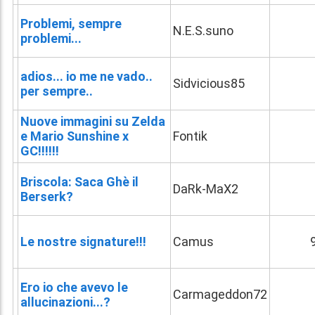
Problemi, sempre
N.E.S.suno
problemi...
adios... io me ne vado..
Sidvicious85
per sempre..
Nuove immagini su Zelda
e Mario Sunshine x
Fontik
GC!!!!!!
Briscola: Saca Ghè il
DaRk-MaX2
Berserk?
Le nostre signature!!!
Camus
Ero io che avevo le
Carmageddon72
allucinazioni...?