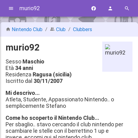
murio92
Nintendo Club
Club
Clubbers
murio92
Sesso
Maschio
Età
34 anni
Residenza
Ragusa (sicilia)
Iscritto dal
30/11/2007
Mi descrivo...
Atleta, Studente, Appassionato Nintendo.. o
semplicemente Stefano
Come ho scoperto il Nintendo Club...
Per sbaglio.. stavo cercando il club nintendo per
scambiare le stelle con il berrettino 1 up e
invece..eccomi qui al nintendo club..