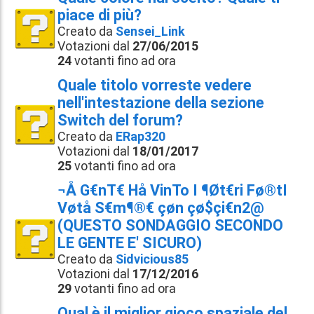
piace di più?
Creato da
Sensei_Link
Votazioni dal
27/06/2015
24
votanti fino ad ora
Quale titolo vorreste vedere
nell'intestazione della sezione
Switch del forum?
Creato da
ERap320
Votazioni dal
18/01/2017
25
votanti fino ad ora
¬Å G€nT€ Hå VinTo I ¶Øt€ri Fø®tI
Vøtå S€m¶®€ çøn çø$çi€n2@
(QUESTO SONDAGGIO SECONDO
LE GENTE E' SICURO)
Creato da
Sidvicious85
Votazioni dal
17/12/2016
29
votanti fino ad ora
Qual è il miglior gioco spaziale del