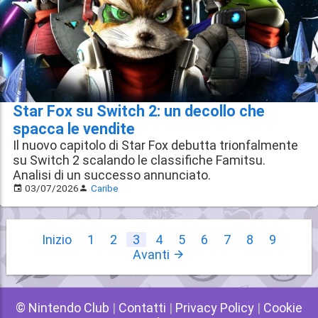
Star Fox su Switch 2: un decollo che
spacca le vendite
Il nuovo capitolo di Star Fox debutta trionfalmente
su Switch 2 scalando le classifiche Famitsu.
Analisi di un successo annunciato.
03/07/2026
Caribe
Inizio
1
2
3
4
5
6
7
8
9
Avanti
© Nintendo Club
|
Contatti
|
Privacy Policy
|
Cookie