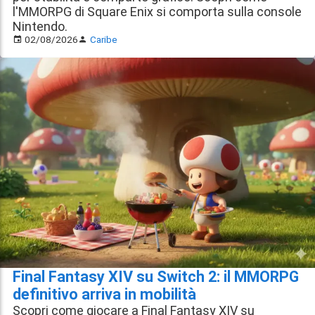
l'MMORPG di Square Enix si comporta sulla console
Nintendo.
02/08/2026
Caribe
Final Fantasy XIV su Switch 2: il MMORPG
definitivo arriva in mobilità
Scopri come giocare a Final Fantasy XIV su