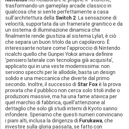
trasformando un gameplay arcade classico in
qualcosa che si sente perfettamente a casa
sull'architettura della
Switch 2
. La sensazione di
velocità, supportata da un framerate granitico e da
un sistema di illuminazione dinamica che
finalmente rende giustizia al sistema Lylat, è ciò
che separa un buon titolo da un capolavoro. È
interessante notare come l'approccio di Nintendo
ricalchi quello che Gunpei Yokoi amava definire
'pensiero laterale con tecnologia già acquisita',
applicato qui in una veste modernissima: non
servono specchi per le allodole, basta un design
solido e una meccanica che diverte dal primo
secondo. Inoltre, il successo di
Star Fox
è la prova
provata che il pubblico non cerca solo titoli indie o
produzioni massive, ma ha una fame atavica per
quel marchio di fabbrica, quell'attenzione al
dettaglio che solo gli studi interni di Kyoto sanno
infondere. Speriamo che questi numeri convincano
i piani alti, inclusa la dirigenza di
Furukawa
, che
investire sulla gloria passata, se fatto con