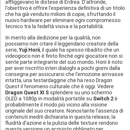
affliggevano le distese di Erdrea. D'altronde,
l'obiettivo è offrire l'esperienza definitiva di un titolo
che ha già venduto milioni di copie, sfruttando il
nuovo hardware per eliminare ogni compromesso
tecnico tra la fedeltà visiva e la portabilità.
In merito alla dedizione per la qualità, non
possiamo non citare il leggendario creatore della
serie,
Yuji Horii
, il quale ha spesso ribadito che un
videogioco non è finito finché ogni giocatore non si
sente parte integrante del suo mondo. Horii è noto
per aver riscritto interi dialoghi a pochi giorni dalla
consegna per assicurarsi che l'emozione arrivasse
intatta, una testardaggine che ha reso Dragon
Quest il fenomeno culturale che è oggi. Vedere
Dragon Quest XI S
splendere su uno schermo
OLED a 1080p in modalità portatile su
Switch 2
è
probabilmente il modo più vicino alla visione
originale del suo creatore. Nonostante l'assenza di
contenuti inediti dichiarata in questa release, la
fluidità d'azione e la pulizia delle texture rendono
questa versione un acquisto obbligato per