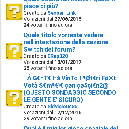
piace di più?
Creato da
Sensei_Link
Votazioni dal
27/06/2015
24
votanti fino ad ora
Quale titolo vorreste vedere
nell'intestazione della sezione
Switch del forum?
Creato da
ERap320
Votazioni dal
18/01/2017
25
votanti fino ad ora
¬Å G€nT€ Hå VinTo I ¶Øt€ri Fø®tI
Vøtå S€m¶®€ çøn çø$çi€n2@
(QUESTO SONDAGGIO SECONDO
LE GENTE E' SICURO)
Creato da
Sidvicious85
Votazioni dal
17/12/2016
29
votanti fino ad ora
Qual è il miglior gioco spaziale del